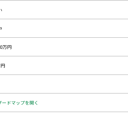
小
中
00万円
万円
ザードマップを開く