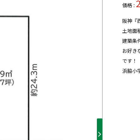
価格 :
阪神『
土地面
建築条
お好き
です！
浜脇小