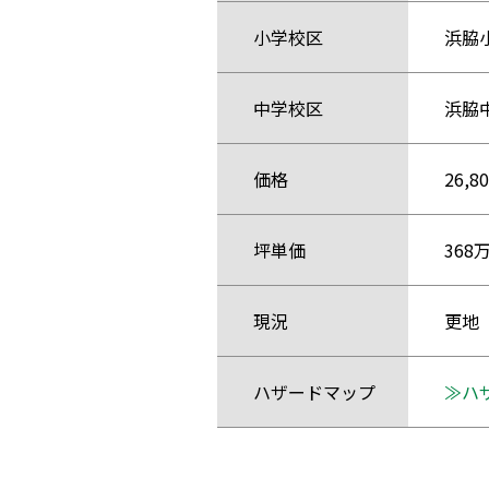
小学校区
浜脇
中学校区
浜脇
価格
26,8
坪単価
368
現況
更地
ハザード
マップ
≫ハ