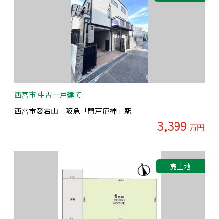
西宮市 中古一戸建て
西宮市愛宕山 阪急「門戸厄神」駅
3,399
万円
売土地