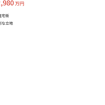
2,980
万円
住宅街
利な立地