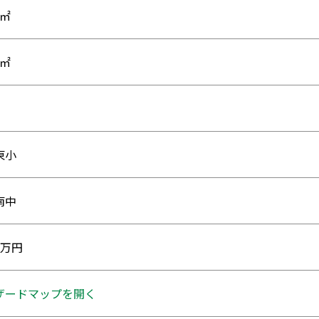
1㎡
0㎡
東小
南中
80万円
ザードマップを開く