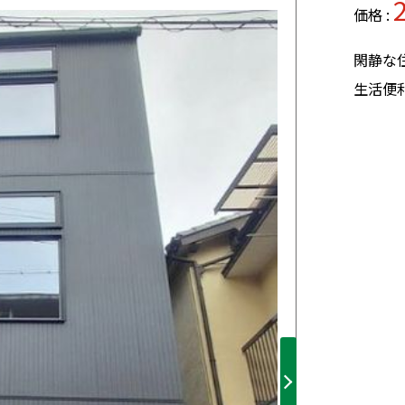
価格 :
閑静な
生活便