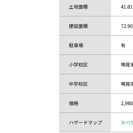
土地面積
41.8
建延面積
72.9
駐車場
有
小学校区
鳴尾
中学校区
鳴尾
価格
2,9
ハザード
マップ
≫ハ