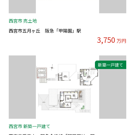
西宮市 売土地
西宮市五月ヶ丘 阪急「甲陽園」駅
3,750
万円
新築一戸建て
西宮市 新築一戸建て