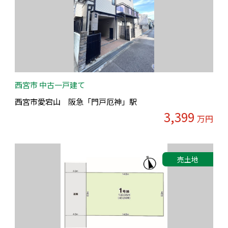
西宮市 中古一戸建て
西宮市愛宕山 阪急「門戸厄神」駅
3,399
万円
売土地